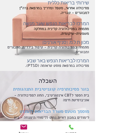
שירותי בר
יאות כללית
פסיכולוג
אחראי, מ
טפ
ל ומדריך במרפאת ברה"ן
למבוגרים - טבריה.
המרכז לבריאות הנפש שער מנשה
מתמחה בפס
יכולוגיה קלינית במחלקה
משפטית-שיקומית.
מכון ת.ל.מ. (סניף אורנים)
מתמחה בפסיכולוגיה קלינית - טיפול בילדים, מתבגרים
ומבוגרים.
המרכז לבריאות הנפש באר שבע
פסיכולוג במרפאת פוסט טראומה (PTSD).
השכלה
בוגר
פסיכותרפיה קוגניטיבית התנהגותית
בית הס
פר לCBT אינטגרטיבי,
החוג לפסיכולוגיה -
אוניבר
סיטת חיפה
מוסמך
מ
ט
עם משרד ה
בריאות להפנוט
לימודים במ
כון דורית גמוס
ללימודי היפנוזה
- בית
החולים תל השומר
מטפל EMDR LEVE
L 2