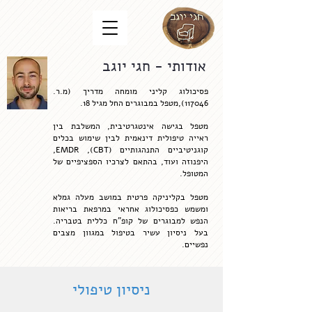
אודותי - חגי יוגב
פסיכולוג קליני מומחה מדריך (
מ.ר.
117046
),מטפל במבוגרים החל מגיל 18.
מטפל בגישה אינטגרטיבית, המשלבת בין
ראייה טיפולית דינאמית לבין שימוש בכלים
קוגניטיביים התנהגותיים (CBT), EMDR,
היפנוזה ועוד, בהתאם לצרכיו הספציפיים של
המטופל.
מטפל בקליניקה פרטית במושב מעלה גמלא
ומשמש כפסיכולוג אחראי במרפאת בריאות
הנפש למבוגרים של קופ"ח כללית בטבריה.
בעל ניסיון עשיר בטיפול במגוון מצבים
נפשיים.
ניסיון טיפולי